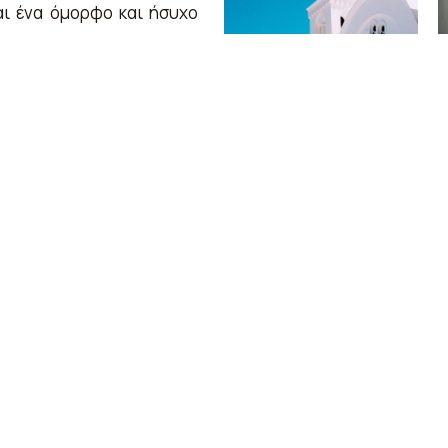
αι ένα όμορφο και ήσυχο
εριπλανηθείτε στα στενά
σβεστωμένα σπίτια και
στήματα, καφετέριες και
λαρή βόλτα στο λιμάνι,
Υπάρχουν πολλά καφέ και
α απολαύσετε τη θέα.
υ:
Αυτό το μικρό μουσείο
 και τη γειτονική νησιά,
και ψηφιδωτών.
εγάλη, αμμώδης παραλία
ντρο της πόλης. Είναι ένα
ρο:
Το μικρό νησί της
 από την Παροικιά. Είναι
α μέρα, με απομονωμένες
όλης.